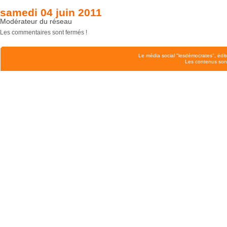
samedi 04 juin 2011
Modérateur du réseau
Les commentaires sont fermés !
Le média social "lesdémocrates", édit
Les contenus son