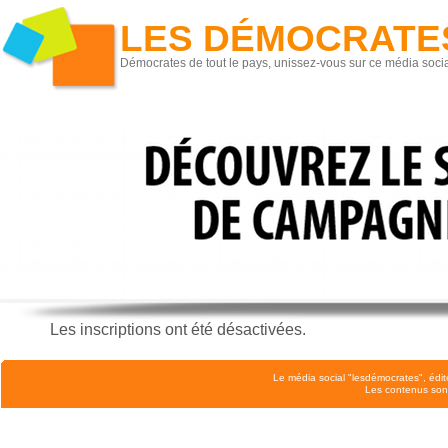
LES DÉMOCRATE
Démocrates de tout le pays, unissez-vous sur ce média socia
Les inscriptions ont été désactivées.
Le média social "lesdémocrates", édit
Les contenus son