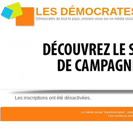
LES DÉMOCRATE
Démocrates de tout le pays, unissez-vous sur ce média socia
Les inscriptions ont été désactivées.
Le média social "lesdémocrates", édit
Les contenus son