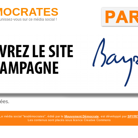
MOCRATES
unissez-vous sur ce média social !
vées.
Le média social "lesdémocrates", édité par le
Mouvement Démocrate
, est développé par
SPYRI
Les contenus sont placés sous licence Creative Commons