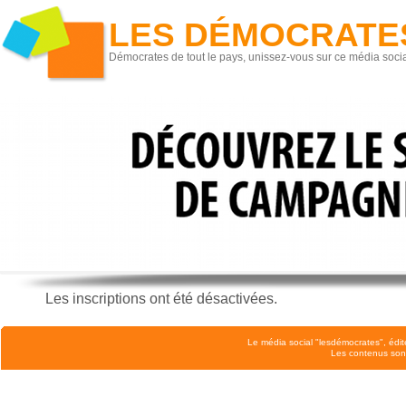
LES DÉMOCRATE
Démocrates de tout le pays, unissez-vous sur ce média socia
Les inscriptions ont été désactivées.
Le média social "lesdémocrates", édit
Les contenus son