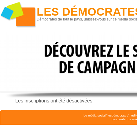
LES DÉMOCRATE
Démocrates de tout le pays, unissez-vous sur ce média socia
Les inscriptions ont été désactivées.
Le média social "lesdémocrates", édit
Les contenus son