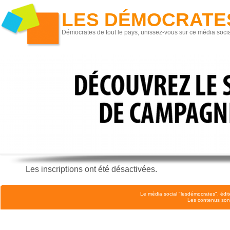
LES DÉMOCRATE
Démocrates de tout le pays, unissez-vous sur ce média socia
Les inscriptions ont été désactivées.
Le média social "lesdémocrates", édit
Les contenus son