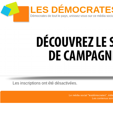
LES DÉMOCRATE
Démocrates de tout le pays, unissez-vous sur ce média socia
Les inscriptions ont été désactivées.
Le média social "lesdémocrates", édit
Les contenus son